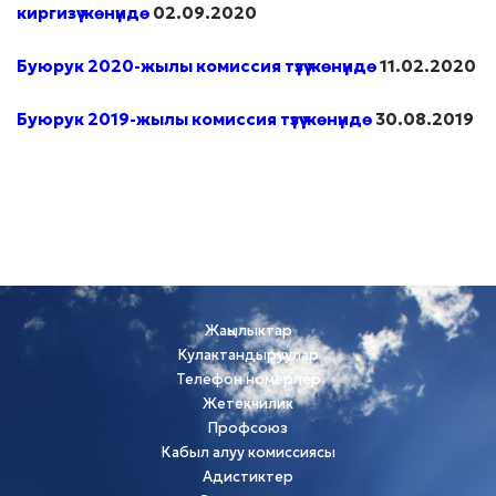
киргизүү жөнүндө
02.09.2020
Буюрук 2020-жылы комиссия түзүү жөнүндө
11.02.2020
Буюрук 2019-жылы комиссия түзүү жөнүндө
30.08.2019
Жаңылыктар
Кулактандыруулар
Телефон номерлер
Жетекчилик
Профсоюз
Кабыл алуу комиссиясы
Адистиктер