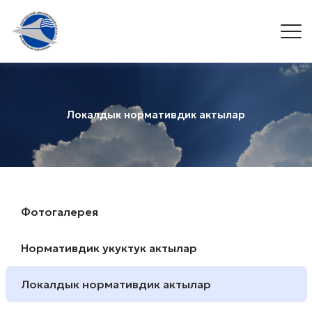
Локалдык нормативдик актылар
Фотогалерея
Нормативдик укуктук актылар
Локалдык нормативдик актылар