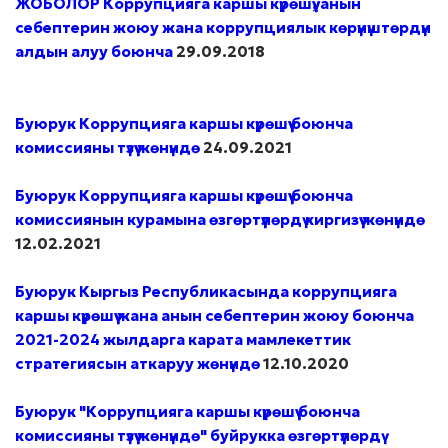
ЖОБОЛОР Коррупцияга каршы күрөшүү, анын
себептерин жоюу жана коррупциялык көрүнүштөрдүн
алдын алуу боюнча
29.09.2018
Буюрук Коррупцияга каршы күрөшүү боюнча
комиссияны түзүү жөнүндө
24.09.2021
Буюрук Коррупцияга каршы күрөшүү боюнча
комиссиянын курамына өзгөртүүлөрдү киргизүү жөнүндө
12.02.2021
Буюрук Кыргыз Республикасында коррупцияга
каршы күрөшүү жана анын себептерин жоюу боюнча
2021-2024 жылдарга карата мамлекеттик
стратегиясын аткаруу жөнүндө
12.10.2020
Буюрук "Коррупцияга каршы күрөшүү боюнча
комиссияны түзүү жөнүндө" буйрукка өзгөртүүлөрдү