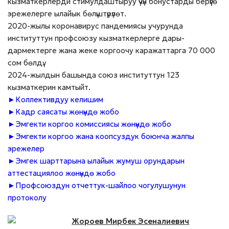
кызматкерлерди стимулдаштыруу үчүн бонустарды берүүгө
эрежелерге ылайык бөлүштүрүлөт.
2020-жылы коронавирус пандемиясы учурунда
институттун профсоюзу кызматкерлерге дары-
дармектерге жана жеке коргоочу каражаттарга 70 000
сом бөлдү.
2024-жылдын башында союз институттун 123
кызматкерин камтыйт.
►
Коллективдуу келишим
►
Кадр саясаты жөнүндө жобо
►
Эмгекти коргоо комиссиясы жөнүндө жобо
►
Эмгекти коргоо жана коопсуздук боюнча жалпы
эрежелер
►
Эмгек шарттарына ылайык жумуш орундарын
аттестациялоо жөнүндө жобо
►
Профсоюздун отчеттук-шайлоо чогулушунун
протоколу
Жороев Мирбек Эсеналиевич