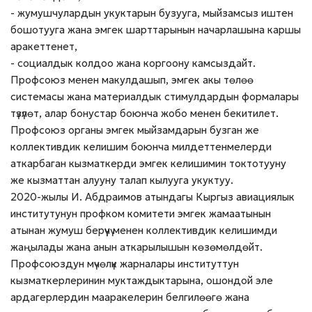
- жумушчулардын укуктарын бузууга, мыйзамсыз иштен
бошотууга жана эмгек шарттарынын начарлашына каршы
аракеттенет,
- социалдык колдоо жана коргоону камсыздайт.
Профсоюз менен макулдашып, эмгек акы төлөө
системасы жана материалдык стимулдардын формалары
түзүлөт, алар бонустар боюнча жобо менен бекитилет.
Профсоюз органы эмгек мыйзамдарын бузган же
коллективдик келишим боюнча милдеттенмелерди
аткарбаган кызматкерди эмгек келишимин токтотууну
же кызматтан алууну талап кылууга укуктуу.
2020-жылы И. Абдраимов атындагы Кыргыз авиациялык
институтунун профком комитети эмгек жамаатынын
атынан жумуш берүүчү менен коллективдик келишимди
жаңылады жана анын аткарылышын көзөмөлдөйт.
Профсоюздун мүчөлүк жарналары институттун
кызматкерлеринин муктаждыктарына, ошондой эле
ардагерлердин мааракелерин белгилөөгө жана