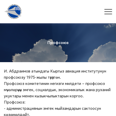
Профсоюз
И. Абдраимов атындагы Кыргыз авиация институтунун
профсоюзу 1975-жылы түзүлгөн.
Профсоюз комитетинин негизги милдети – профсоюз
мүчөлөрүнүн эмгек, социалдык, экономикалык жана руханий
укуктары менен кызыкчылыктарын коргоо.
Профсоюз:
- администрациянын эмгек мыйзамдарын сактоосун
көзөмөлдөйт,