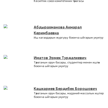
Кесиптик союз комитетинин төрагасы
Абдырахманова Акмарал
Керимбаевна
Иш кагаздарын жүргүзүү боюнча ыйгарым укуктуу
Иматов Эрмек Турдалиевич
Төраганын орун басары, студенттер менен иштөө
боюнча ыйгарым укуктуу
Кашкариев Бердибек Борошович
Төраганын орун басары, маданий-массалык иштер
боюнча ыйгарым укуктуу