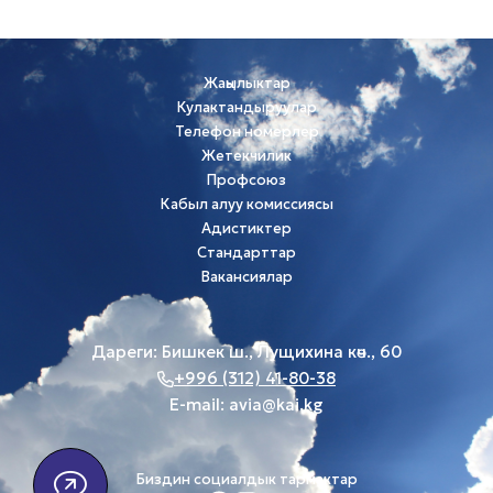
Жаңылыктар
Кулактандыруулар
Телефон номерлер
Жетекчилик
Профсоюз
Кабыл алуу комиссиясы
Адистиктер
Стандарттар
Вакансиялар
Дареги: Бишкек ш., Лущихина көч., 60
+996 (312) 41-80-38
E-mail:
avia@kai.kg
Биздин социалдык тармактар