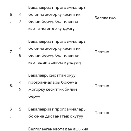
Бакалавриат программалары
6
4
боюнча жогорку кесиптик
Бесплатно
.
7
билим берүү, белгиленген
квота чегинде күндүзгү
Бакалавриат программалары
4
боюнча жогорку кесиптик
7.
Платно
8
билим берүү, белгиленген
квотадан ашыкча күндүзгү
Бакалавр, сырттан окуу
4
программалары боюнча
8.
Платно
9
жогорку кесиптик билим
берүү
9
5
Бакалавриат программалары
Платно
.
1
боюнча дистанттык окутуу
Белгиленген квотадан ашыкча