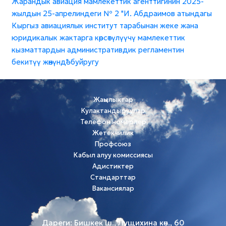
Жарандык авиация мамлекеттик агенттигинин 2025-
жылдын 25-апрелиндеги № 2 "И. Абдраимов атындагы
Кыргыз авиациялык институт тарабынан жеке жана
юридикалык жактарга көрсөтүлүүчү мамлекеттик
кызматтардын административдик регламентин
бекитүү жөнүндө" буйругу
Жаңылыктар
Кулактандыруулар
Телефон номерлер
Жетекчилик
Профсоюз
Кабыл алуу комиссиясы
Адистиктер
Стандарттар
Вакансиялар
Дареги: Бишкек ш., Лущихина көч., 60