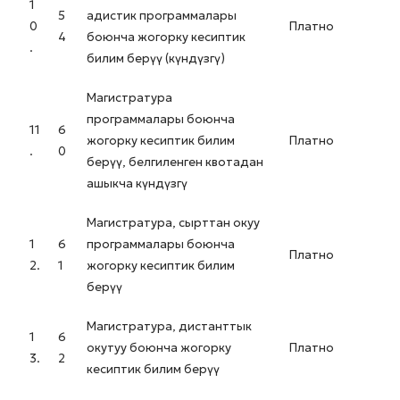
1
5
адистик программалары
0
Платно
4
боюнча жогорку кесиптик
.
билим берүү (күндүзгү)
Магистратура
программалары боюнча
11
6
жогорку кесиптик билим
Платно
.
0
берүү, белгиленген квотадан
ашыкча күндүзгү
Магистратура, сырттан окуу
1
6
программалары боюнча
Платно
2.
1
жогорку кесиптик билим
берүү
Магистратура, дистанттык
1
6
окутуу боюнча жогорку
Платно
3.
2
кесиптик билим берүү