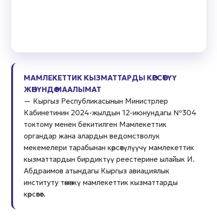
МАМЛЕКЕТТИК КЫЗМАТТАРДЫ КӨРСӨТҮҮ
ЖӨНҮНДӨ МААЛЫМАТ
— Кыргыз Республикасынын Министрлер
Кабинетинин 2024-жылдын 12-июнундагы №304
токтому менен бекитилген Мамлекеттик
органдар жана алардын ведомстволук
мекемелери тарабынан көрсөтүлүүчү мамлекеттик
кызматтардын бирдиктүү реестерине ылайык И.
Абдраимов атындагы Кыргыз авиациялык
институту төмөнкү мамлекеттик кызматтарды
көрсөтөт.