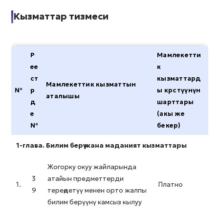
Кызматтар тизмеси
Р
Мамлекетти
ее
к
ст
кызматтард
Мамлекеттик кызматтын
№
р
ы көрсөтүүнүн
аталышы
д
шарттары
е
(акы же
№
бекер)
1-глава. Билим берүү жана маданият кызматтары
Жогорку окуу жайларында
3
атайын предметтерди
1.
Платно
9
тереңдетүү менен орто жалпы
билим берүүнү камсыз кылуу