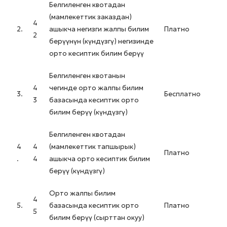
Белгиленген квотадан
(мамлекеттик заказдан)
4
2.
ашыкча негизги жалпы билим
Платно
2
берүүнүн (күндүзгү) негизинде
орто кесиптик билим берүү
Белгиленген квотанын
4
чегинде орто жалпы билим
3.
Бесплатно
3
базасында кесиптик орто
билим берүү (күндүзгү)
Белгиленген квотадан
4
4
(мамлекеттик тапшырык)
Платно
.
4
ашыкча орто кесиптик билим
берүү (күндүзгү)
Орто жалпы билим
4
5.
базасында кесиптик орто
Платно
5
билим берүү (сырттан окуу)