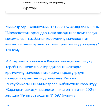
технологияларды үйрөнүү
курстары
Министрлер Кабинетинин 12.06.2024-жылдагы № 304
"Мамлекеттик органдар жана алардын ведомстволук
мекемелери тарабынан көрсөтүлүүчү мамлекеттик
кызматтардын бирдиктүү реестрин бекитүү тууралуу"
токтому
И.Абдраимов атындагы Кыргыз авиация институту
тарабынан жеке жана юридикалык жактарга
көрсөтүлүүчү мамлекеттик кызмат көрсөтүүлөрдүн
стандарттарын бекитүү тууралуу Кыргыз
Республикасынын Министрлер Кабинетине караштуу
Жарандык авиация мамлекеттик агенттигинин 2024-
жылдын 14-августундагы № 697 буйругу