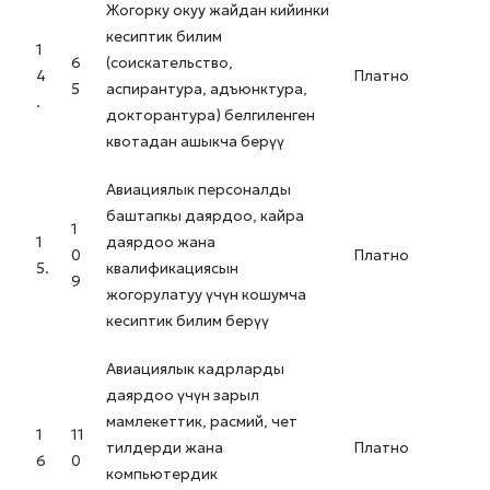
Жогорку окуу жайдан кийинки
кесиптик билим
1
6
(соискательство,
4
Платно
5
аспирантура, адъюнктура,
.
докторантура) белгиленген
квотадан ашыкча берүү
Авиациялык персоналды
баштапкы даярдоо, кайра
1
1
даярдоо жана
0
Платно
5.
квалификациясын
9
жогорулатуу үчүн кошумча
кесиптик билим берүү
Авиациялык кадрларды
даярдоо үчүн зарыл
мамлекеттик, расмий, чет
1
11
тилдерди жана
Платно
6
0
компьютердик