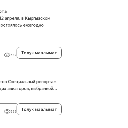
рта
12 апреля, в Кыргызском
состоялось ежегодно
Толук маалымат
387
нтов Специальный репортаж
щих авиаторов, выбранной…
Толук маалымат
388