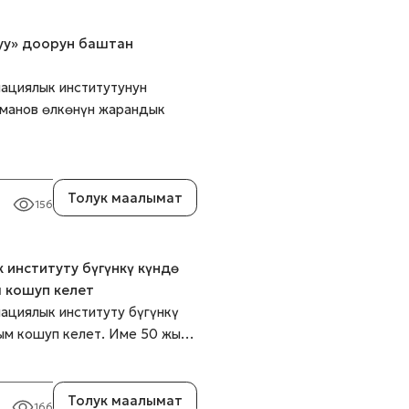
уу» доорун баштан
ациялык институтунун
рманов өлкөнүн жарандык
Толук маалымат
156
институту бүгүнкү күндө
м кошуп келет
циялык институту бүгүнкү
лым кошуп келет. Име 50 жы…
Толук маалымат
166