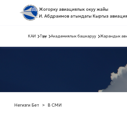
Жогорку авиациялык окуу жайы
И. Абдраимов атындагы Кыргыз авиация
КАИ
Түзүм
Академиялык башкаруу
Жарандык ави
Негизги Бет
>
В СМИ