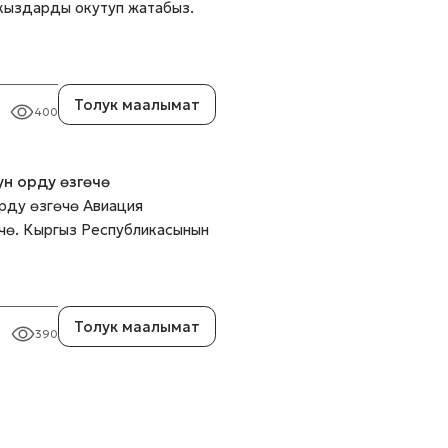
кыздарды окутуп жатабыз.
Толук маалымат
400
н орду өзгөчө
рду өзгөчө Авиация
чө. Кыргыз Республикасынын
Толук маалымат
390