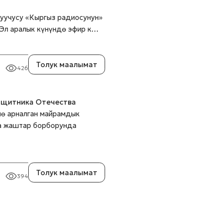
туучусу «Кыргыз радиосунун»
 Эл аралык күнүндө эфир к…
Толук маалымат
426
защитника Отечества
ө арналган майрамдык
на жаштар борборунда
Толук маалымат
394