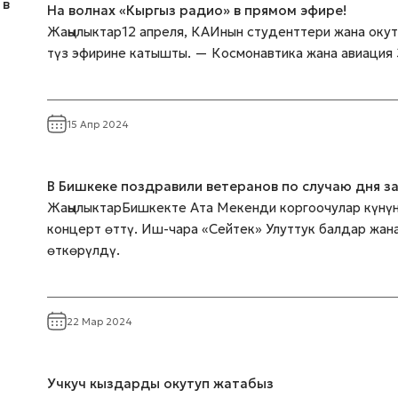
На волнах «Кыргыз радио» в прямом эфире!
Жаңылыктар12 апреля, КАИнын студенттери жана оку
түз эфирине катышты. — Космонавтика жана авиация
15 Апр 2024
В Бишкеке поздравили ветеранов по случаю дня 
ЖаңылыктарБишкекте Ата Мекенди коргоочулар күнүн
концерт өттү. Иш-чара «Сейтек» Улуттук балдар жа
өткөрүлдү.
22 Мар 2024
Учкуч кыздарды окутуп жатабыз