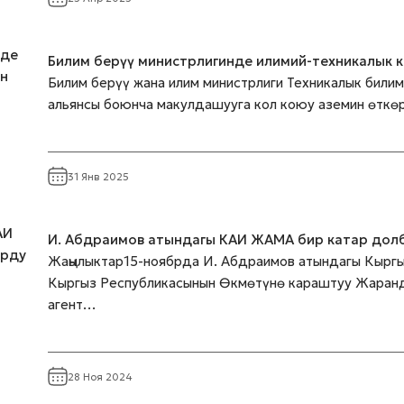
Билим берүү министрлигинде илимий-техникалык 
Билим берүү жана илим министрлиги Техникалык били
альянсы боюнча макулдашууга кол коюу аземин өткө
31 Янв 2025
И. Абдраимов атындагы КАИ ЖАМА бир катар до
Жаңылыктар15-ноябрда И. Абдраимов атындагы Кыргы
Кыргыз Республикасынын Өкмөтүнө караштуу Жаранд
агент…
28 Ноя 2024