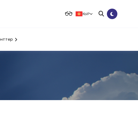
КЫР
нттер