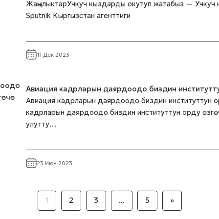
ЖаңылыктарУчкуч кыздарды окутуп жатабыз — Учкуч 
Sputnik Кыргызстан агенттиги
11 Дек 2023
Авиация кадрларын даярдоодо биздин институтту
Авиация кадрларын даярдоодо биздин институттун о
кадрларын даярдоодо биздин институттун орду өзгө
улутту…
23 Июн 2023
1
2
3
...
5
»