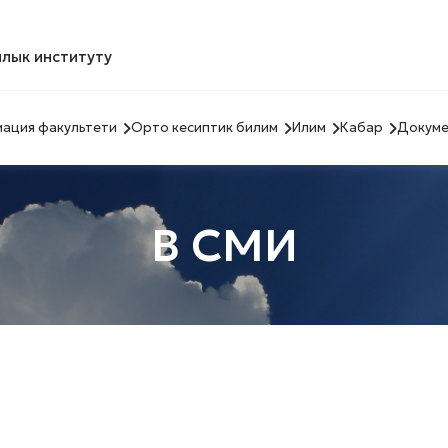
лык институту
ация факультети
Орто кесиптик билим
Илим
Кабар
Докуме
В СМИ