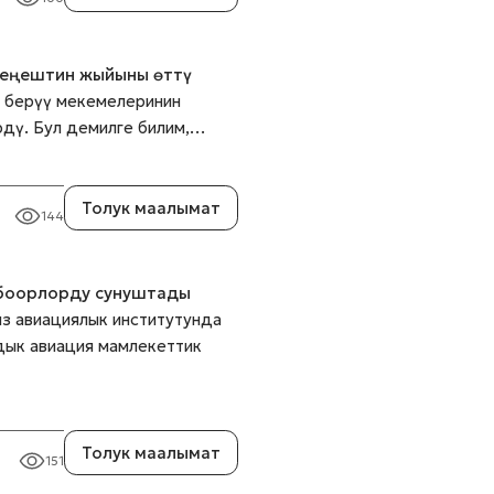
кеңештин жыйыны өттү
м берүү мекемелеринин
рдү. Бул демилге билим,…
Толук маалымат
144
лбоорлорду сунуштады
з авиациялык институтунда
ык авиация мамлекеттик
Толук маалымат
151