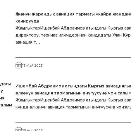
Өлкөнүн жарандык авиация тармагы «кайра жандан
кечирүүдө
ЖаңылыктарИшенбай Абдраимов атындагы Кыргыз ави
директору, техника илимдеринин кандидаты Улан Ку
авиация т…
13 Май 2025
Ишембай Абдраимов атындагы Кыргыз авиациялык 
өлкөнүн авиация тармагынын өнүгүүсүнө чоң салы
ЖаңылыктарИшенбай Абдраимов атындагы Кыргыз авиа
күндө өлкөнүн авиация тармагынын өнүгүүсүнө чоң са
25 Апр 2025