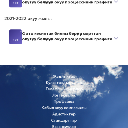
↓
окутуу бөлүмүнүн окуу процессинин графиги
2021-2022 окуу жылы:
Орто кесиптик билим берүүнүн сырттан
↓
окутуу бөлүмүнүн окуу процессинин графиги
Жаңылыктар
Кулактандыруулар
Телефон номерлер
Жетекчилик
Профсоюз
Кабыл алуу комиссиясы
Адистиктер
Стандарттар
Вакансиялар