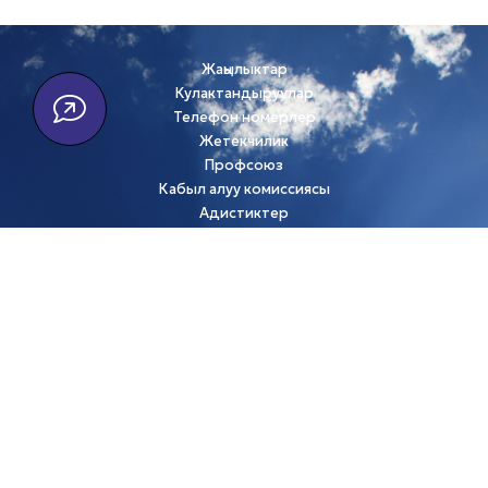
Жаңылыктар
Кулактандыруулар
Телефон номерлер
Жетекчилик
Профсоюз
Кабыл алуу комиссиясы
Адистиктер
Стандарттар
Вакансиялар
Дареги: Бишкек ш., Лущихина көч., 60
+996 (312) 41-80-38
E-mail:
avia@kai.kg
Биздин социалдык тармактар