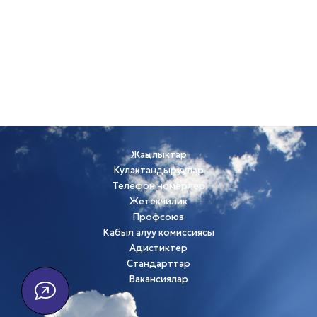
Жаңылыктар
Кулактандыруулар
Телефон номерлер
Жетекчилик
Профсоюз
Кабыл алуу комиссиясы
Адистиктер
Стандарттар
Вакансиялар