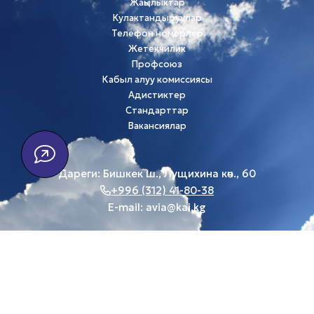
Жаңылыктар
Кулактандыруулар
Телефон номерлер
Жетекчилик
Профсоюз
Кабыл алуу комиссиясы
Адистиктер
Стандарттар
Вакансиялар
Дареги: Бишкек ш., Лущихина көч., 60
+996 (312) 41-80-38
E-mail:
avia@kai.kg
Биздин социалдык тармактар
© 2026, Бардык укуктар корголгон
"Key Dev" ЖЧК тарабынан иштелип чыккан