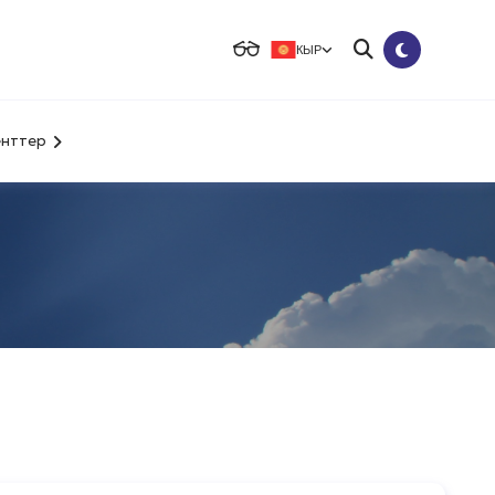
КЫР
нттер