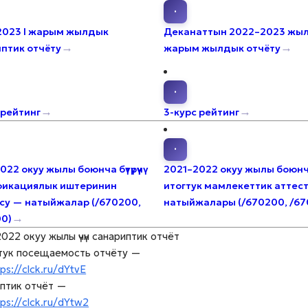
·
2023 I жарым жылдык
Деканаттын 2022–2023 жы
→
→
птик отчёту
жарым жылдык отчёту
·
→
→
 рейтинг
3-курс рейтинг
·
22 окуу жылы боюнча бүтүрүүчү
2021–2022 окуу жылы боюн
фикациялык иштеринин
итогтук мамлекеттик аттес
су — натыйжалар (/670200,
натыйжалары (/670200, /67
→
0)
022 окуу жылы үчүн санариптик отчёт
тук посещаемость отчёту —
tps://clck.ru/dYtvE
птик отчёт —
tps://clck.ru/dYtw2