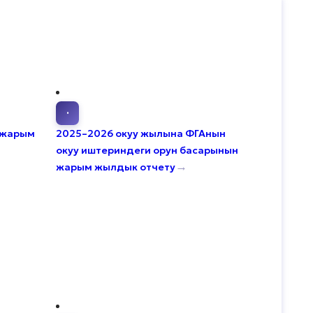
·
н жарым
2025–2026 окуу жылына ФГАнын
окуу иштериндеги орун басарынын
→
жарым жылдык отчету