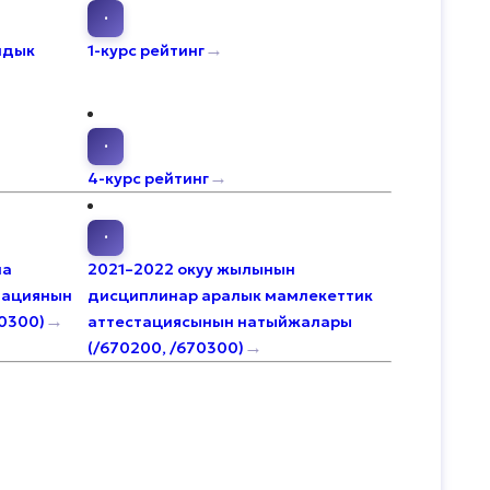
·
→
лдык
1-курс рейтинг
·
→
4-курс рейтинг
·
ча
2021–2022 окуу жылынын
тациянын
дисциплинар аралык мамлекеттик
→
0300)
аттестациясынын натыйжалары
→
(/670200, /670300)