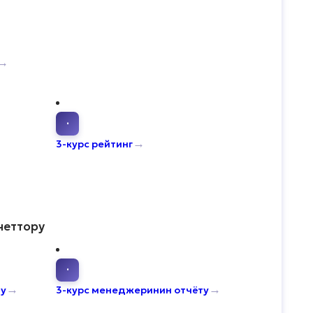
→
·
→
3-курс рейтинг
четтору
·
→
→
ту
3-курс менеджеринин отчёту