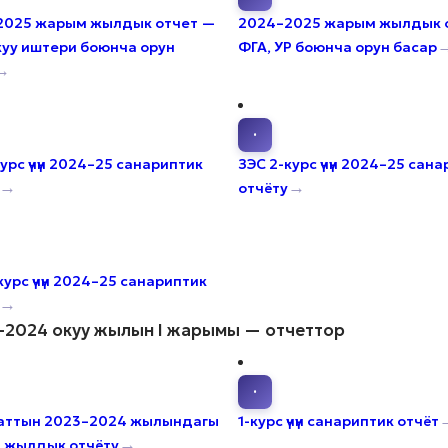
2025 жарым жылдык отчет —
2024–2025 жарым жылдык 
куу иштери боюнча орун
ФГА, УР боюнча орун басар
→
·
курс үчүн 2024–25 санариптик
ЗЭС 2-курс үчүн 2024–25 сан
→
→
отчёту
курс үчүн 2024–25 санариптик
→
–2024 окуу жылын I жарымы — отчеттор
·
аттын 2023–2024 жылындагы
1-курс үчүн санариптик отчёт
→
 жылдык отчёту