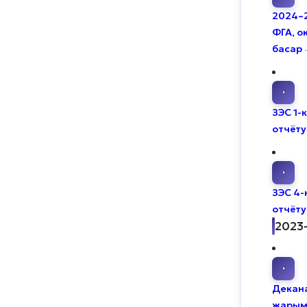
2024–
ФГА, о
басар
·
ЗЭС 1-
отчёту
·
ЗЭС 4-
отчёту
2023
·
Декан
жарым