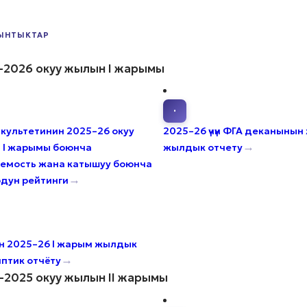
ЫНТЫКТАР
–2026 окуу жылын I жарымы
·
культетинин 2025–26 окуу
2025–26 үчүн ФГА деканыны
→
 I жарымы боюнча
жылдык отчету
емость жана катышуу боюнча
→
дун рейтинги
н 2025–26 I жарым жылдык
→
птик отчёту
–2025 окуу жылын II жарымы