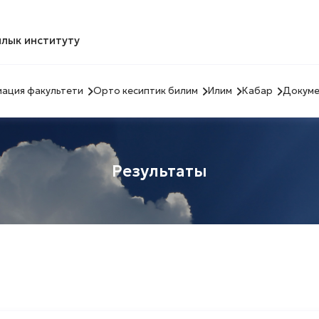
лык институту
ация факультети
Орто кесиптик билим
Илим
Кабар
Докуме
Результаты