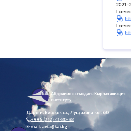
2021–2
I семе
ht
I семе
ht
Абдраимов атындагы Кыргыз авиация
институту
Дареги: Бишкек ш., Лущихина көч., 60
+996 (312) 41-80-38
E-mail:
avia@kai.kg