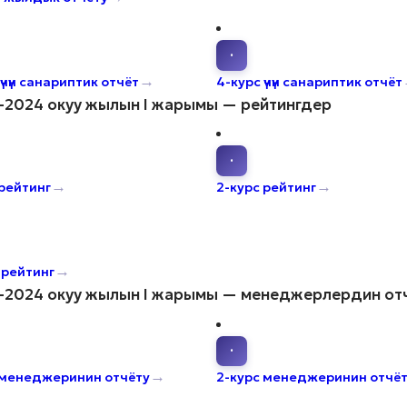
·
→
үчүн санариптик отчёт
4-курс үчүн санариптик отчёт
–2024 окуу жылын I жарымы — рейтингдер
·
→
→
 рейтинг
2-курс рейтинг
→
 рейтинг
–2024 окуу жылын I жарымы — менеджерлердин от
·
→
 менеджеринин отчёту
2-курс менеджеринин отчё