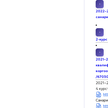
·
2022–
санари
·
2-курс
·
2021–20
квали
коргоо
/67030
2021–2
4 курс
ht
Санари
ht