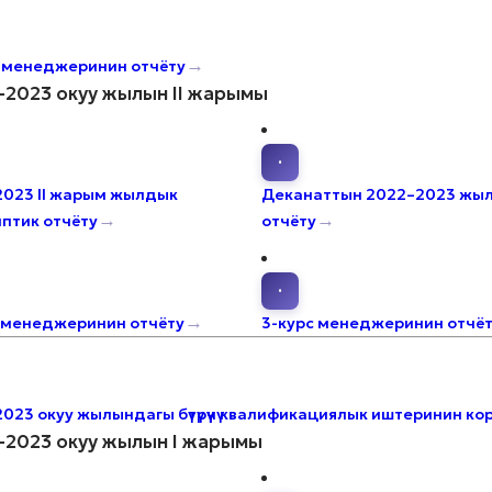
→
 менеджеринин отчёту
–2023 окуу жылын II жарымы
·
023 II жарым жылдык
Деканаттын 2022–2023 жы
→
→
птик отчёту
отчёту
·
→
 менеджеринин отчёту
3-курс менеджеринин отчё
023 окуу жылындагы бүтүрүүчү квалификациялык иштеринин 
–2023 окуу жылын I жарымы