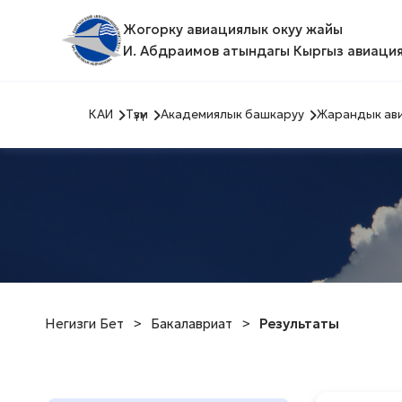
Жогорку авиациялык окуу жайы
И. Абдраимов атындагы Кыргыз авиация
КАИ
Түзүм
Академиялык башкаруу
Жарандык ави
Негизги Бет
>
Бакалавриат
>
Результаты