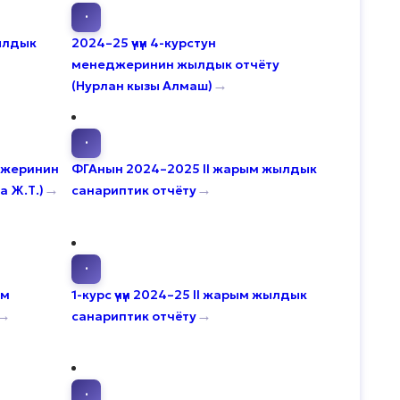
·
жылдык
2024–25 үчүн 4-курстун
менеджеринин жылдык отчёту
→
(Нурлан кызы Алмаш)
·
еджеринин
ФГАнын 2024–2025 II жарым жылдык
→
→
а Ж.Т.)
санариптик отчёту
·
ым
1-курс үчүн 2024–25 II жарым жылдык
→
→
санариптик отчёту
·