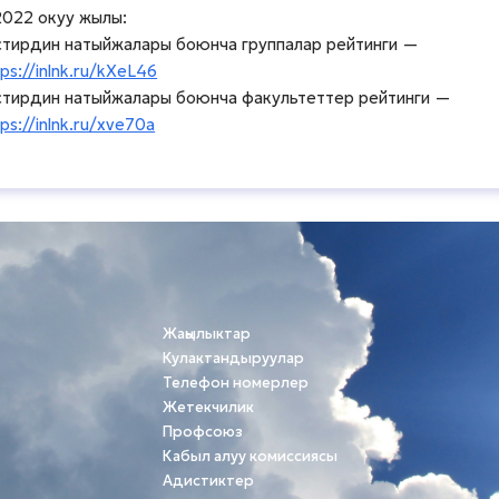
022 окуу жылы:
стирдин натыйжалары боюнча группалар рейтинги —
tps://inlnk.ru/kXeL46
стирдин натыйжалары боюнча факультеттер рейтинги —
tps://inlnk.ru/xve70a
Жаңылыктар
Кулактандыруулар
Телефон номерлер
Жетекчилик
Профсоюз
Кабыл алуу комиссиясы
Адистиктер