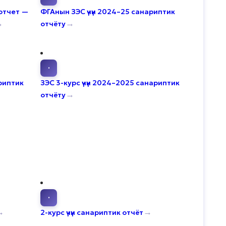
отчет —
ФГАнын ЗЭС үчүн 2024–25 санариптик
→
→
отчёту
·
ариптик
ЗЭС 3-курс үчүн 2024–2025 санариптик
→
отчёту
·
→
→
2-курс үчүн санариптик отчёт