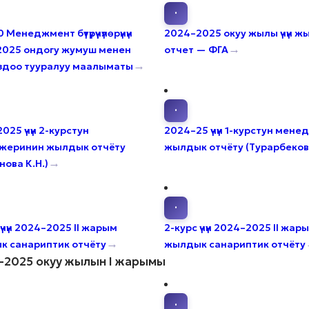
·
Менеджмент бүтүрүүчүлөрүнүн
2024–2025 окуу жылы үчүн 
→
2025 ондогу жумуш менен
отчет — ФГА
→
здоо тууралуу маалыматы
·
025 үчүн 2-курстун
2024–25 үчүн 1-курстун мен
жеринин жылдык отчёту
жылдык отчёту (Турарбеков
→
нова К.Н.)
·
 үчүн 2024–2025 II жарым
2-курс үчүн 2024–2025 II жар
→
 санариптик отчёту
жылдык санариптик отчёту
–2025 окуу жылын I жарымы
·