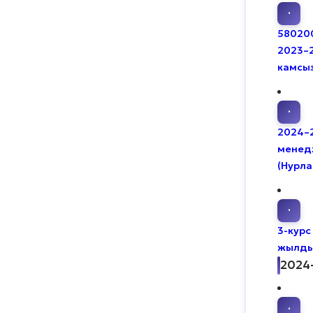
·
580200 
2023–
камсы
·
2024–2
менед
(Нурла
·
3-курс
жылдык
2024
·