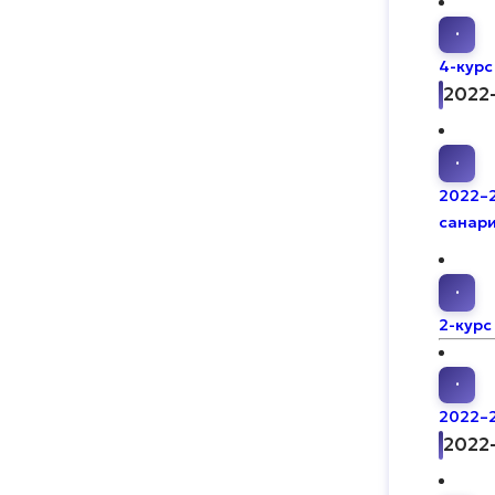
·
4-курс
2022
·
2022–2
санари
·
2-курс
·
2022–2
2022