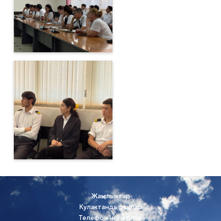
Жаңылыктар
Кулактандыруулар
Телефон номерлер