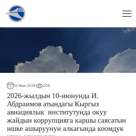
10 Июн 2026
208
2026-жылдын 10-июнунда И.
Абдраимов атындагы Кыргыз
авиациялык институтунда окуу
жайдын коррупцияга каршы саясатын
ишке ашыруунун алкагында коомдук