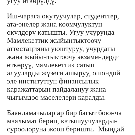
угуу өткөрүлдү.
Иш-чарага окутуучулар, студенттер,
ата-энелер жана коомчулуктун
өкүлдөрү катышты. Угуу учурунда
Мамлекеттик жыйынтыктоочу
аттестацияны уюштуруу, учурдагы
жана жыйынтыктоочу экзамендерди
өткөрүү, мамлекеттик сатып
алууларды жүзөгө ашыруу, ошондой
эле институттун финансылык
каражаттарын пайдалануу жана
чыгымдоо маселелери каралды.
Баяндамачылар ар бир багыт боюнча
маалымат берип, катышуучулардын
суроолоруна жооп беришти.
Мындай