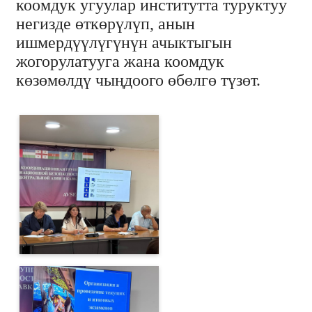
коомдук угуулар институтта туруктуу
негизде өткөрүлүп, анын
ишмердүүлүгүнүн ачыктыгын
жогорулатууга жана коомдук
көзөмөлдү чыңдоого өбөлгө түзөт.