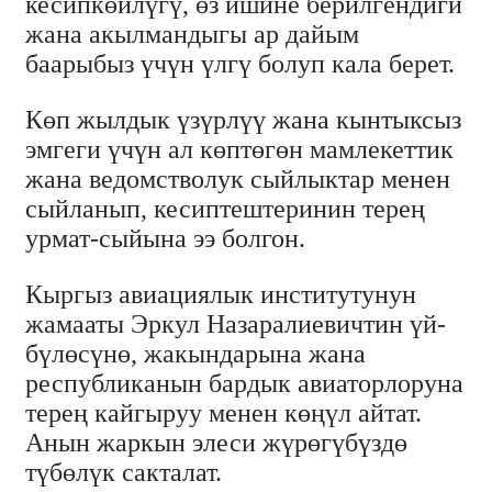
кесипкөйлүгү, өз ишине берилгендиги
жана акылмандыгы ар дайым
баарыбыз үчүн үлгү болуп кала берет.
Көп жылдык үзүрлүү жана кынтыксыз
эмгеги үчүн ал көптөгөн мамлекеттик
жана ведомстволук сыйлыктар менен
сыйланып, кесиптештеринин терең
урмат-сыйына ээ болгон.
Кыргыз авиациялык институтунун
жамааты Эркул Назаралиевичтин үй-
бүлөсүнө, жакындарына жана
республиканын бардык авиаторлоруна
терең кайгыруу менен көңүл айтат.
Анын жаркын элеси жүрөгүбүздө
түбөлүк сакталат.