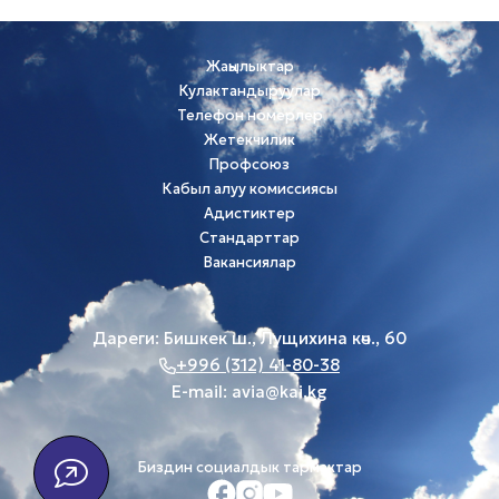
Жаңылыктар
Кулактандыруулар
Телефон номерлер
Жетекчилик
Профсоюз
Кабыл алуу комиссиясы
Адистиктер
Стандарттар
Вакансиялар
Дареги: Бишкек ш., Лущихина көч., 60
+996 (312) 41-80-38
E-mail:
avia@kai.kg
Биздин социалдык тармактар