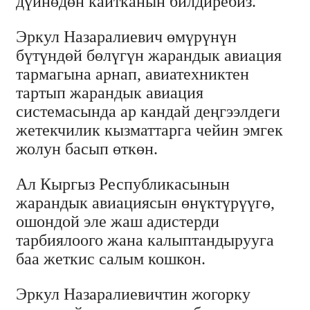
дүйнөдөн кайтканын билдиребиз.
Эркул Назаралиевич өмүрүнүн
бүтүндөй бөлүгүн жарандык авиация
тармагына арнап, авиатехниктен
тартып жарандык авиация
системасында ар кандай деңгээлдеги
жетекчилик кызматтарга чейин эмгек
жолун басып өткөн.
Ал Кыргыз Республикасынын
жарандык авиациясын өнүктүрүүгө,
ошондой эле жаш адистерди
тарбиялоого жана калыптандырууга
баа жеткис салым кошкон.
Эркул Назаралиевичтин жогорку