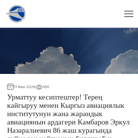
11 Июн 2026
166
Урматтуу кесиптештер! Терең
кайгыруу менен Кыргыз авиациялык
институтунун жана жарандык
авиациянын ардагери Камбаров Эркул
Назаралиевич 86 жаш курагында